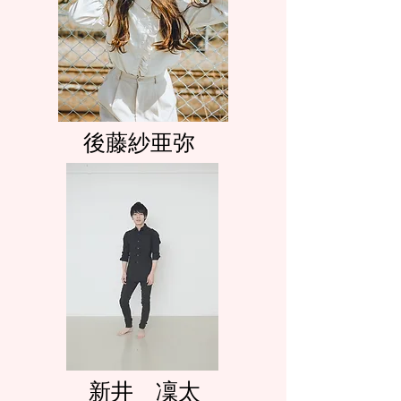
​後藤紗亜弥
​新井 凜太