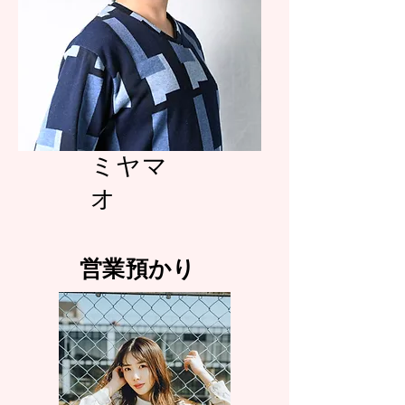
ミヤマ
オ
営業預かり